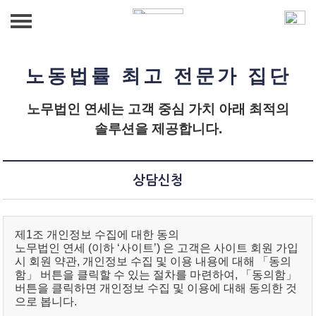
법인소개
노동법률 최고 전문가 집단
인사노무 자문
인사말
노무법인 연세는 고객 중심 가치 아래 최적의
솔루션을 제공합니다.
인사노무컨설팅
노동법률 자문
대표소개
직장 내 괴롭힘/성희롱 대응
노사관계 컨설팅
노동사건대리
상담신청
노무관리 진단
노동사건대리
급여·4대보험
강의/교육
인사제도 컨설팅
급여·4대보험
상담신청
중대재해예방 컨설팅
상담신청