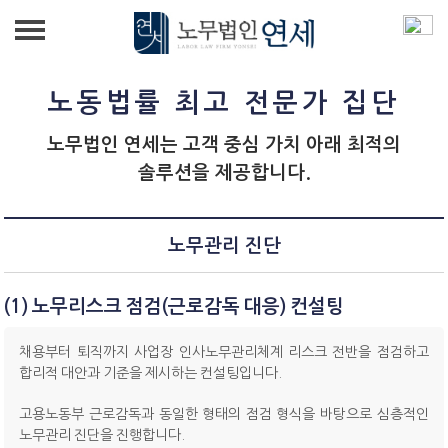
법인소개
노동법률 최고 전문가 집단
인사노무 자문
인사말
노무법인 연세는 고객 중심 가치 아래 최적의
솔루션을 제공합니다.
인사노무컨설팅
노동법률 자문
대표소개
직장 내 괴롭힘/성희롱 대응
노사관계 컨설팅
노동사건대리
노무관리 진단
노무관리 진단
노동사건대리
급여·4대보험
강의/교육
(1) 노무리스크 점검(근로감독 대응) 컨설팅
인사제도 컨설팅
급여·4대보험
상담신청
채용부터 퇴직까지 사업장 인사노무관리체계 리스크 전반을 점검하고
합리적 대안과 기준을 제시하는 컨설팅입니다.
중대재해예방 컨설팅
상담신청
고용노동부 근로감독과 동일한 형태의 점검 형식을 바탕으로
심층적인
노무관리 진단을 진행합니다.